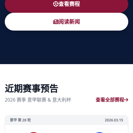
查看赛程
阅读新闻
近期赛事预告
2026 赛季 意甲联赛 & 意大利杯
查看全部赛程
意甲 第 28 轮
2026.03.15