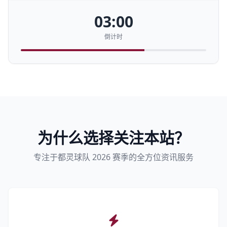
03:00
倒计时
为什么选择关注本站？
专注于都灵球队 2026 赛季的全方位资讯服务