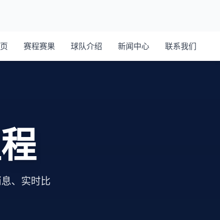
页
赛程赛果
球队介绍
新闻中心
联系我们
征程
消息、实时比