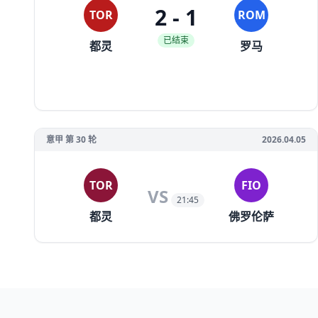
2 - 1
TOR
ROM
已结束
都灵
罗马
意甲 第 30 轮
2026.04.05
TOR
FIO
VS
21:45
都灵
佛罗伦萨