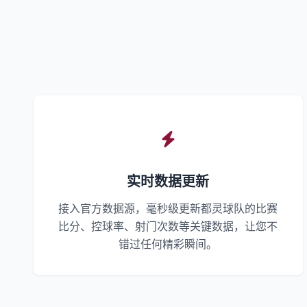
实时数据更新
接入官方数据源，毫秒级更新都灵球队的比赛
比分、控球率、射门次数等关键数据，让您不
错过任何精彩瞬间。