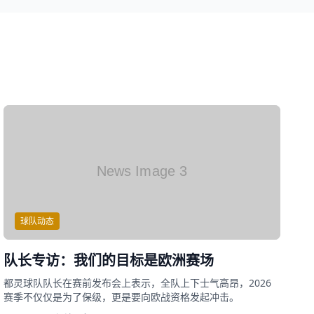
球队动态
队长专访：我们的目标是欧洲赛场
都灵球队队长在赛前发布会上表示，全队上下士气高昂，2026
赛季不仅仅是为了保级，更是要向欧战资格发起冲击。