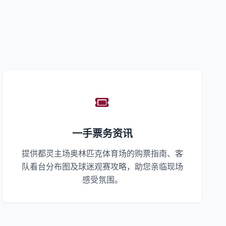
一手票务资讯
提供都灵主场奥林匹克体育场的购票指南、客
队看台分布图及球迷观赛攻略，助您亲临现场
感受氛围。