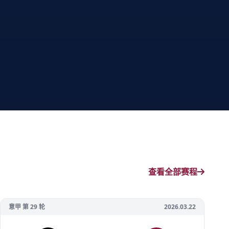
查看全部赛程
意甲 第 29 轮
2026.03.22