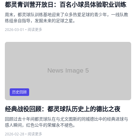
都灵青训营开放日：百名小球员体验职业训练
周末，都灵球队训练基地迎来了众多热爱足球的青少年，一线队教
练组亲自指导，发掘未来的足球之星。
2026-03-01 • 阅读更多
历史回顾
经典战役回顾：都灵球队历史上的德比之夜
回顾过去十年间都灵球队在与尤文图斯的同城德比中的经典进球与
感人瞬间，红色公牛的荣耀永不褪色。
2026-02-28 • 阅读更多