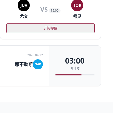
JUV
TOR
VS
15:00
尤文
都灵
订阅提醒
2026.04.12
03:00
那不勒斯
NAP
倒计时