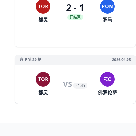
2 - 1
TOR
ROM
已结束
都灵
罗马
意甲 第 30 轮
2026.04.05
TOR
FIO
VS
21:45
都灵
佛罗伦萨