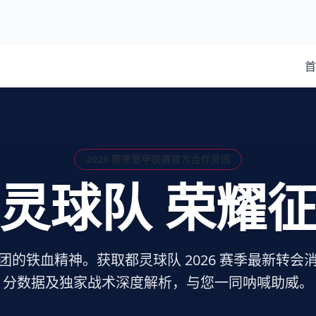
首
2026 赛季意甲联赛官方合作资讯
都灵球队
荣耀
团的铁血精神。获取都灵球队 2026 赛季最新转会
分数据及独家战术深度解析，与您一同呐喊助威。