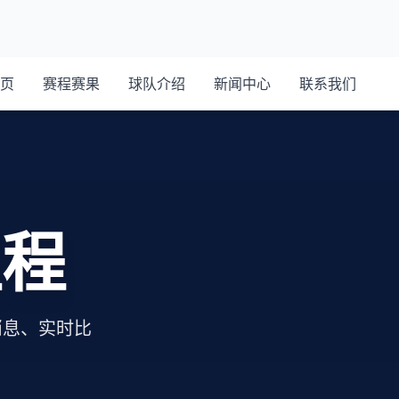
页
赛程赛果
球队介绍
新闻中心
联系我们
征程
消息、实时比