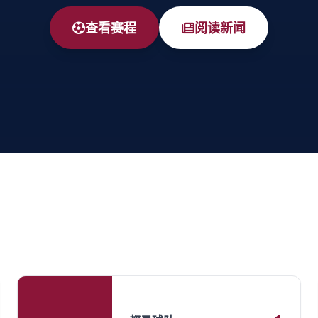
查看赛程
阅读新闻