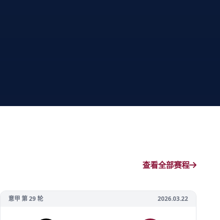
查看全部赛程
意甲 第 29 轮
2026.03.22