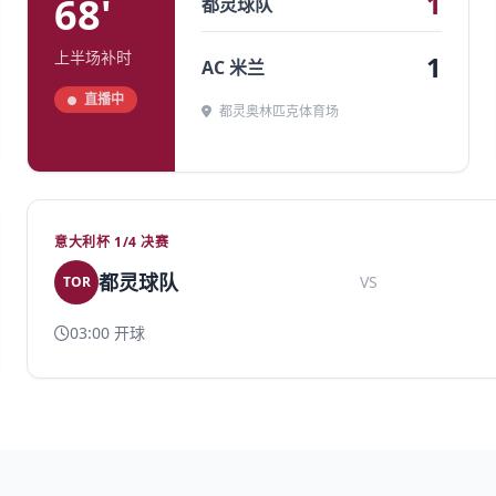
1
68'
都灵球队
上半场补时
1
AC 米兰
直播中
都灵奥林匹克体育场
意大利杯 1/4 决赛
都灵球队
VS
TOR
03:00 开球