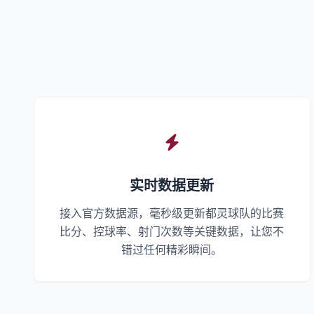
实时数据更新
接入官方数据源，毫秒级更新都灵球队的比赛
比分、控球率、射门次数等关键数据，让您不
错过任何精彩瞬间。