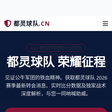
都灵球队
.CN
2026 赛季意甲联赛官方合作资讯
都灵球队
荣耀征程
见证公牛军团的铁血精神。获取都灵球队 2026
赛季最新转会消息、实时比分数据及独家战术
深度解析，与您一同呐喊助威。