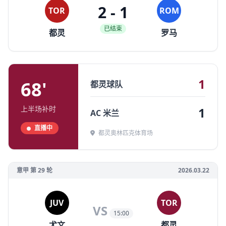
2 - 1
TOR
ROM
已结束
都灵
罗马
1
68'
都灵球队
上半场补时
1
AC 米兰
直播中
都灵奥林匹克体育场
意甲 第 29 轮
2026.03.22
JUV
TOR
VS
15:00
尤文
都灵