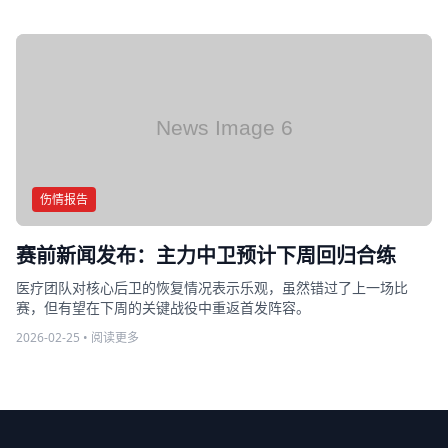
伤情报告
赛前新闻发布：主力中卫预计下周回归合练
医疗团队对核心后卫的恢复情况表示乐观，虽然错过了上一场比
赛，但有望在下周的关键战役中重返首发阵容。
2026-02-25 • 阅读更多