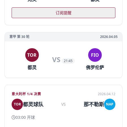
订阅提醒
意甲 第 30 轮
2026.04.05
TOR
FIO
VS
21:45
都灵
佛罗伦萨
意大利杯 1/4 决赛
2026.04.12
都灵球队
那不勒斯
VS
TOR
NAP
03:00 开球