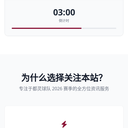
03:00
倒计时
为什么选择关注本站？
专注于都灵球队 2026 赛季的全方位资讯服务