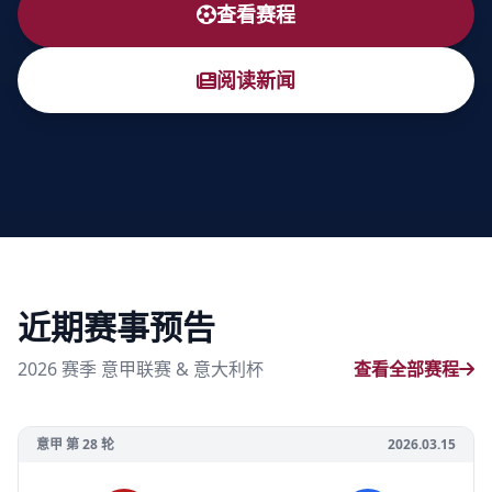
查看赛程
阅读新闻
近期赛事预告
2026 赛季 意甲联赛 & 意大利杯
查看全部赛程
意甲 第 28 轮
2026.03.15