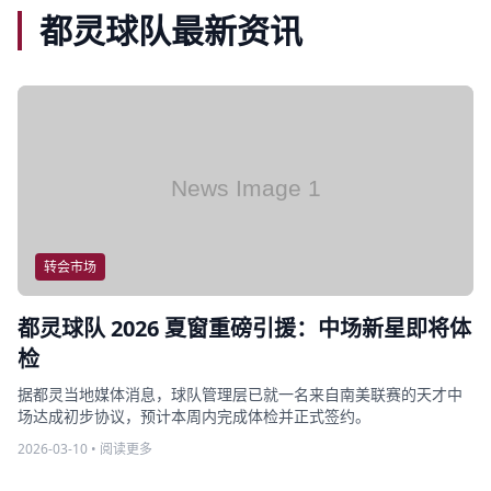
都灵球队最新资讯
转会市场
都灵球队 2026 夏窗重磅引援：中场新星即将体
检
据都灵当地媒体消息，球队管理层已就一名来自南美联赛的天才中
场达成初步协议，预计本周内完成体检并正式签约。
2026-03-10 • 阅读更多