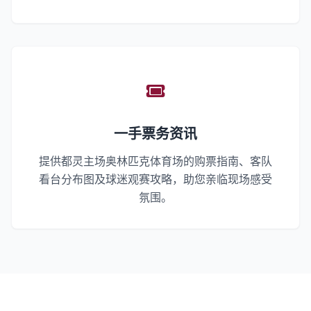
一手票务资讯
提供都灵主场奥林匹克体育场的购票指南、客队
看台分布图及球迷观赛攻略，助您亲临现场感受
氛围。