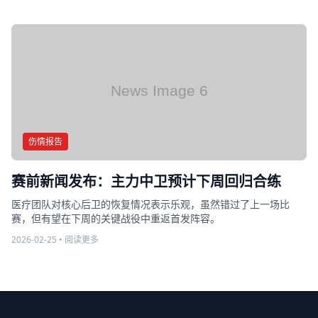
伤情报告
赛前新闻发布：主力中卫预计下周回归合练
医疗团队对核心后卫的恢复情况表示乐观，虽然错过了上一场比
赛，但有望在下周的关键战役中重返首发阵容。
2026-02-25 • 阅读更多