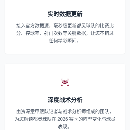
实时数据更新
接入官方数据源，毫秒级更新都灵球队的比赛比
分、控球率、射门次数等关键数据，让您不错过
任何精彩瞬间。
深度战术分析
由资深意甲跟队记者与战术分析师组成的团队，
为您解读都灵球队在 2026 赛季的阵型变化与球员
表现。