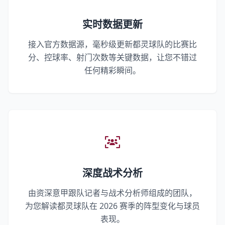
实时数据更新
接入官方数据源，毫秒级更新都灵球队的比赛比
分、控球率、射门次数等关键数据，让您不错过
任何精彩瞬间。
深度战术分析
由资深意甲跟队记者与战术分析师组成的团队，
为您解读都灵球队在 2026 赛季的阵型变化与球员
表现。