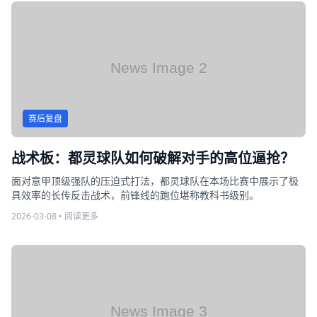
赛后复盘
战术板：都灵球队如何破解对手的高位逼抢？
面对意甲顶级强队的压迫式打法，都灵球队在本场比赛中展示了极
具效率的长传反击战术，前锋线的跑位堪称教科书级别。
2026-03-08 • 阅读更多