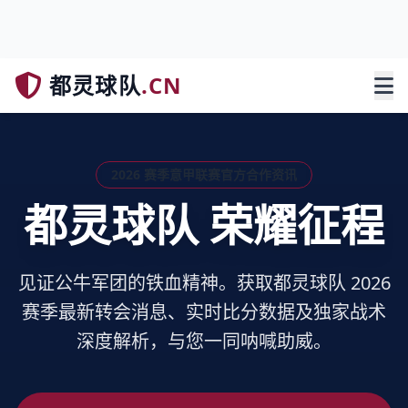
都灵球队
.CN
2026 赛季意甲联赛官方合作资讯
都灵球队
荣耀征程
见证公牛军团的铁血精神。获取都灵球队 2026
赛季最新转会消息、实时比分数据及独家战术
深度解析，与您一同呐喊助威。