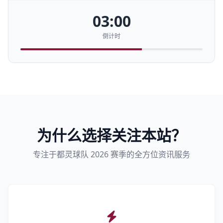
03:00
倒计时
为什么选择关注本站？
专注于都灵球队 2026 赛季的全方位资讯服务