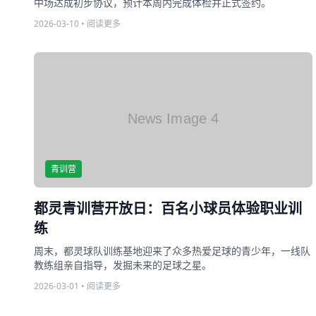
中场达成初步协议，预计本周内完成体检并正式签约。
2026-03-10 • 阅读更多
青训营
都灵青训营开放日：百名小球员体验职业训
练
周末，都灵球队训练基地迎来了众多热爱足球的青少年，一线队
教练组亲自指导，发掘未来的足球之星。
2026-03-01 • 阅读更多