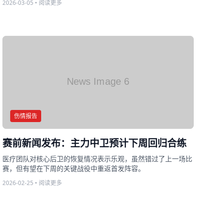
2026-03-05 • 阅读更多
伤情报告
赛前新闻发布：主力中卫预计下周回归合练
医疗团队对核心后卫的恢复情况表示乐观，虽然错过了上一场比
赛，但有望在下周的关键战役中重返首发阵容。
2026-02-25 • 阅读更多