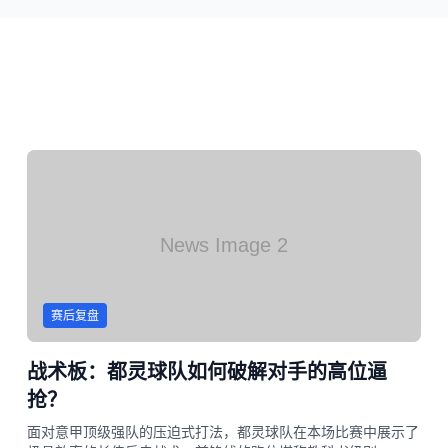
赛后复盘
战术板：都灵球队如何破解对手的高位逼
抢？
面对意甲顶级强队的压迫式打法，都灵球队在本场比赛中展示了