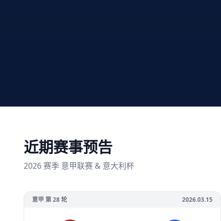
近期赛事预告
2026 赛季 意甲联赛 & 意大利杯
意甲 第 28 轮
2026.03.15