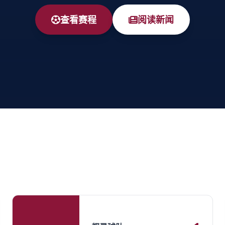
查看赛程
阅读新闻