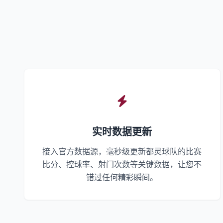
实时数据更新
接入官方数据源，毫秒级更新都灵球队的比赛
比分、控球率、射门次数等关键数据，让您不
错过任何精彩瞬间。