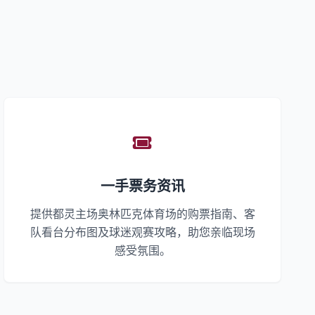
一手票务资讯
提供都灵主场奥林匹克体育场的购票指南、客
队看台分布图及球迷观赛攻略，助您亲临现场
感受氛围。