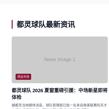
都灵球队最新资讯
转会市场
都灵球队 2026 夏窗重磅引援：中场新星即将
体检
据都灵当地媒体消息，球队管理层已就一名来自南美联赛的天才