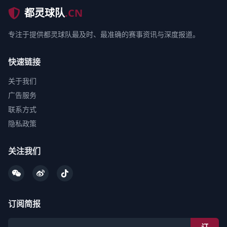
都灵球队
.CN
专注于提供都灵球队最及时、最准确的赛事资讯与深度报道。
快速链接
关于我们
广告服务
联系方式
隐私政策
关注我们
订阅简报
订