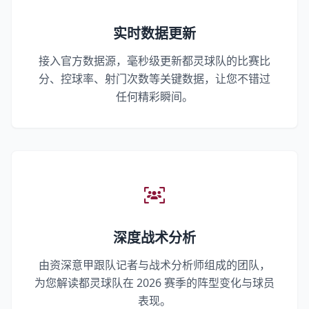
实时数据更新
接入官方数据源，毫秒级更新都灵球队的比赛比
分、控球率、射门次数等关键数据，让您不错过
任何精彩瞬间。
深度战术分析
由资深意甲跟队记者与战术分析师组成的团队，
为您解读都灵球队在 2026 赛季的阵型变化与球员
表现。