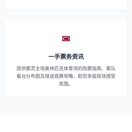
一手票务资讯
提供都灵主场奥林匹克体育场的购票指南、客队
看台分布图及球迷观赛攻略，助您亲临现场感受
氛围。