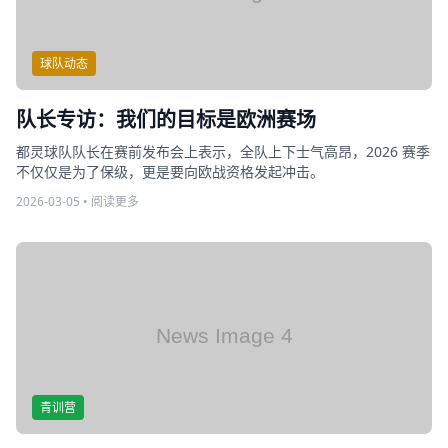
球队动态
队长专访：我们的目标是欧洲赛场
都灵球队队长在赛前发布会上表示，全队上下士气高昂，2026 赛季
不仅仅是为了保级，更是要向欧战资格发起冲击。
2026-03-05 • 阅读更多
青训营