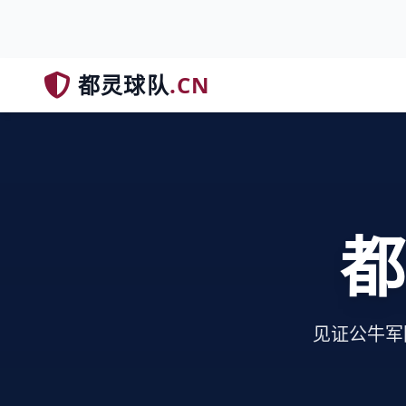
都灵球队
.CN
见证公牛军