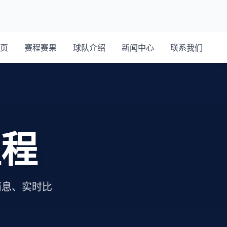
页
赛程赛果
球队介绍
新闻中心
联系我们
征程
消息、实时比