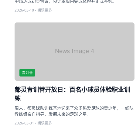
中场达成初步协议，预计本周内完成体检并正式签约。
2026-03-10 • 阅读更多
青训营
都灵青训营开放日：百名小球员体验职业训
练
周末，都灵球队训练基地迎来了众多热爱足球的青少年，一线队
教练组亲自指导，发掘未来的足球之星。
2026-03-01 • 阅读更多