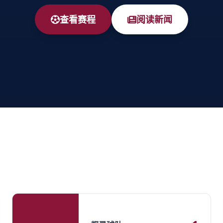
查看赛程
阅读新闻