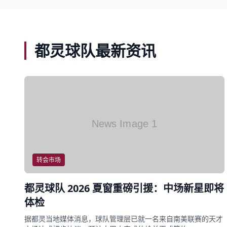
都灵球队最新资讯
转会市场
都灵球队 2026 夏窗重磅引援：中场新星即将
体检
据都灵当地媒体消息，球队管理层已就一名来自南美联赛的天才