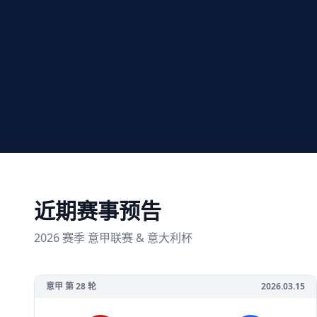
近期赛事预告
2026 赛季 意甲联赛 & 意大利杯
意甲 第 28 轮
2026.03.15