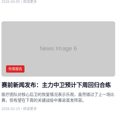
2026-03-05 • 阅读更多
伤情报告
赛前新闻发布：主力中卫预计下周回归合练
医疗团队对核心后卫的恢复情况表示乐观，虽然错过了上一场比
赛，但有望在下周的关键战役中重返首发阵容。
2026-02-25 • 阅读更多