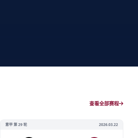
查看全部赛程
意甲 第 29 轮
2026.03.22