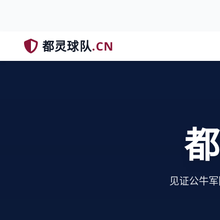
都灵球队
.CN
见证公牛军