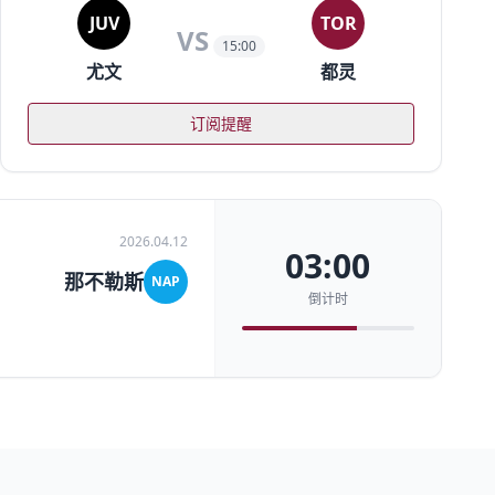
JUV
TOR
VS
15:00
尤文
都灵
订阅提醒
2026.04.12
03:00
那不勒斯
NAP
倒计时