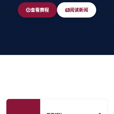
查看赛程
阅读新闻