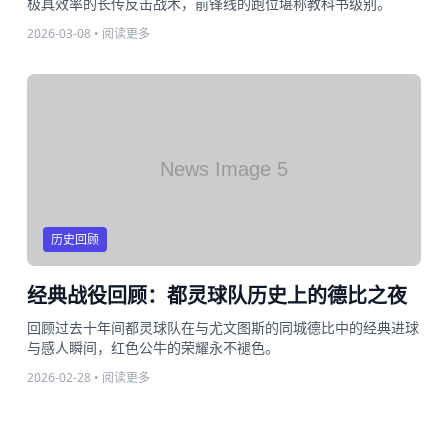
极具效率的长传反击战术，前锋线的跑位堪称教科书级别。
2026-03-08 • 阅读更多
历史回顾
经典战役回顾：都灵球队历史上的德比之夜
回顾过去十年间都灵球队在与尤文图斯的同城德比中的经典进球
与感人瞬间，红色公牛的荣耀永不褪色。
2026-02-28 • 阅读更多