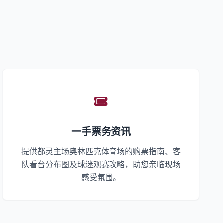
一手票务资讯
提供都灵主场奥林匹克体育场的购票指南、客
队看台分布图及球迷观赛攻略，助您亲临现场
感受氛围。